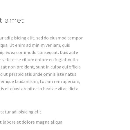
it amet
r adi pisicing elit, sed do eiusmod tempor
iqua. Ut enim ad minim veniam, quis
quip ex ea commodo consequat. Duis aute
 velit esse cillum dolore eu fugiat nulla
tat non proident, sunt in culpa qui officia
d ut perspiciatis unde omnis iste natus
oremque laudantium, totam rem aperiam,
tis et quasi architecto beatae vitae dicta
etur adi pisicing elit
t labore et dolore magna aliqua