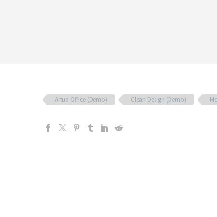
Artua Office (Demo)
Clean Design (Demo)
Mo