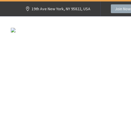
19th Ave New York, NY 95822, USA
Join Now
ACCUEIL
POÊLES BOIS ET GR
INTE
AVRO