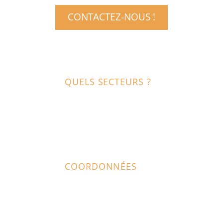
CONTACTEZ-NOUS !
QUELS SECTEURS ?
Nous intervenons à La Rochelle,
Rochefort, Surgères, Marans, l’Île de Ré,
Oléron et tout le secteur de la Charente-
Maritime.
COORDONNÉES
68, rue du champ Morin-Poléon,
17700 SAINT GEORGES DU BOIS