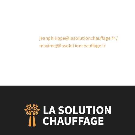
23, rue des Tonneliers,
17540 VERINES
Tél.: 06 26 94 44 19
/
07 81 07 47 24
Email:
jeanphilippe@lasolutionchauffage.fr /
maxime@lasolutionchauffage.fr