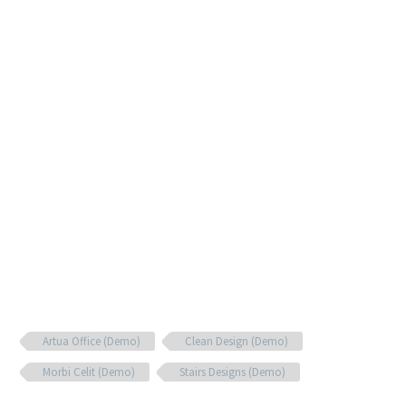
Artua Office (Demo)
Clean Design (Demo)
Morbi Celit (Demo)
Stairs Designs (Demo)